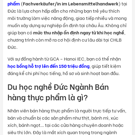
phẩm
(
Fachverkäufer/in im Lebensmittelhandwerk
) tại
Đức là lựa chọn hấp dẫn cho những bạn trẻ yêu thích
môi trường làm việc năng động, giao tiếp nhiều và mong
muốn xây dựng sự nghiệp ổn định tại châu Âu. Không chỉ
giúp bạn có
mức thu nhập ổn định ngay từ khi học nghề
,
chương trình còn mở ra cơ hội định cư lâu dài tại CHLB
Đức.
Với sự đồng hành từ GCA – Hanoi IEC, bạn có thể nhận
học bổng hỗ trợ lên đến 150 triệu đồng
, giúp tiết kiệm
đáng kể chi phí học tiếng, hồ sơ và sinh hoạt ban đầu.
Du học nghề Đức Ngành Bán
hàng thực phẩm là gì?
Nhân viên bán hàng thực phẩm là người trực tiếp tư vấn,
bán và chuẩn bị các sản phẩm như thịt, bánh mì, xúc
xích, bánh ngọt… tại các cửa hàng chuyên doanh hoặc
siêu thị lớn. Đây là mắt xích quan trọng trong ngành