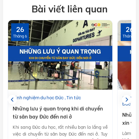
Bài viết liên quan
26
26
Tháng 6
Tháng 6
Kinh nghiệm du học Đức
Tin tức
Chính s
Đức
Ti
Những lưu ý quan trọng khi di chuyển
Những 
từ sân bay Đức đến nơi ở
xin vi
Khi sang Đức du học, rất nhiều bạn lo lắng về
Làm hồ s
việc di chuyển từ sân bay Đức đến nơi ở. Tuy