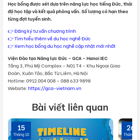
Học bổng được xét dựa trên năng lực học tiếng Đức, thái
độ học tập và kết quả phỏng vấn. Số lượng có hạn theo
từng đợt tuyển sinh.
👉
Đăng ký tư vấn chương trình
👉
Tìm hiểu thêm về du học nghề Đức
👉
Xem học bổng du học nghề cập nhật mới nhất
Viện Đào tạo Năng lực Đức – GCA – Hanoi IEC
Tầng 3, Phú Mỹ Complex – N01 T4 – Khu Ngoại Giao
Đoàn, Xuân Tảo, Bắc Từ Liêm, Hà Nội
Hotline: 0912 004 008 – 088 633 9898
Website:
https://gca-vietnam.vn
Bài viết liên quan
15
26
Tháng 10
Tháng 6