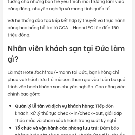
tưởng cho những bạn trẻ yêu thích môi trường làm việc
năng động, chuyên nghiệp và mang tính quốc tế.
Với hệ thống đào tạo kép kết hợp lý thuyết và thực hành
cùng học bổng hỗ trợ từ GCA – Hanoi IEC lên đến 150
triệu đồng.
Nhân viên khách sạn tại Đức làm
gì?
Là một Hotelfachfrau/-mann tại Đức, bạn không chỉ
phục vụ khách lưu trú mà còn tham gia vào toàn bộ quá
trình vận hành khách sạn chuyên nghiệp. Các công việc
chính bao gồm:
Quản lý lễ tân và dịch vụ khách hàng:
Tiếp đón
khách, xử lý thủ tục check-in/check-out, giải đáp
thắc mắc và chăm sóc khách trong suốt kỳ nghỉ
Tổ chức và vận hành các phòng lưu trú:
Đảm bảo
phòng luôn sẵn sàng, sạch sẽ và đáp ứng tiêu chuẩn