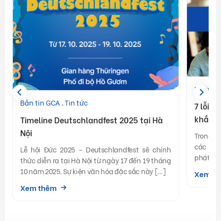
Kinh ng
Bản tin GCA
Tin tức
7 lỗi k
khắc p
Timeline Deutschlandfest 2025 tại Hà
Nội
Trong q
các lỗi
Lễ hội Đức 2025 – Deutschlandfest sẽ chính
phát âm
thức diễn ra tại Hà Nội từ ngày 17 đến 19 tháng
pháp […
10 năm 2025. Sự kiện văn hóa đặc sắc này […]
Xem t
Xem thêm