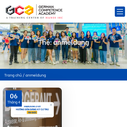
Thẻ:
anmeldung
Trang chủ
/
anmeldung
06
Tháng 4