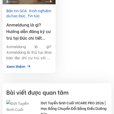
Bản tin GCA
Kinh nghiệm
du học Đức
Tin tức
Anmeldung là gì?
Hướng dẫn đăng ký cư
trú tại Đức chi tiết
2026
Anmeldung là gì?
Anmeldung là thủ tục khai
báo địa chỉ cư trú với cơ
quan quản lý dân cư tại
Xem thêm
Đức. Sau khi đăng ký, bạn
sẽ nhận được […]
Bài viết được quan tâm
Đợt Tuyển Sinh Cuối VICARE PRO 2026 |
Học Bổng Chuyển Đổi Bằng Điều Dưỡng
Đức