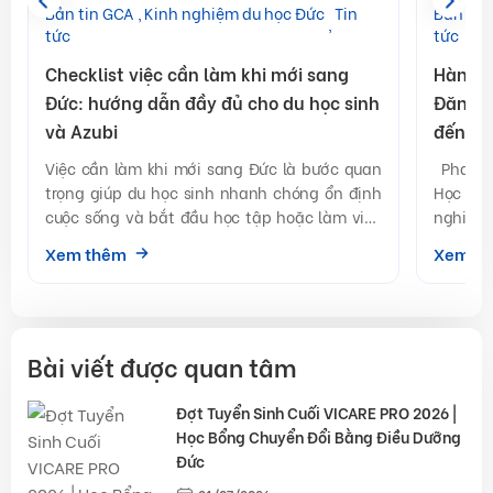
Bản tin GCA
Kinh nghiệm du học Đức
Tin
Bản tin
tức
tức
Checklist việc cần làm khi mới sang
Hành t
Đức: hướng dẫn đầy đủ cho du học sinh
Đăng Q
và Azubi
đến tấ
kim loạ
Việc cần làm khi mới sang Đức là bước quan
Phan Đă
trọng giúp du học sinh nhanh chóng ổn định
Học bổn
cuộc sống và bắt đầu học tập hoặc làm việc
nghi
thuận […]
Zerspa
Xem thêm
Xem t
ngành [
Bài viết được quan tâm
Đợt Tuyển Sinh Cuối VICARE PRO 2026 |
Học Bổng Chuyển Đổi Bằng Điều Dưỡng
Đức