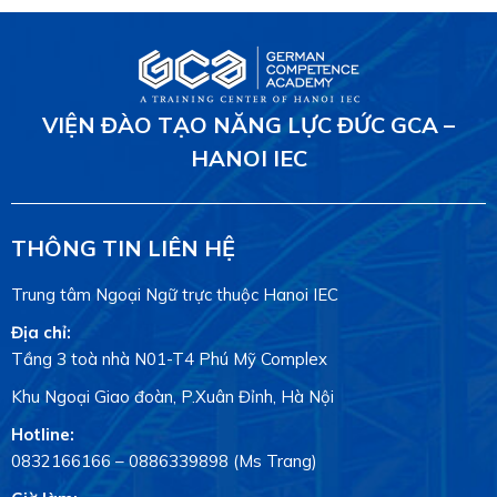
VIỆN ĐÀO TẠO NĂNG LỰC ĐỨC GCA –
HANOI IEC
THÔNG TIN LIÊN HỆ
Trung tâm Ngoại Ngữ trực thuộc Hanoi IEC
Địa chỉ:
Tầng 3 toà nhà N01-T4 Phú Mỹ Complex
Khu Ngoại Giao đoàn, P.Xuân Đỉnh, Hà Nội
Hotline:
0832166166
–
0886339898
(Ms Trang)