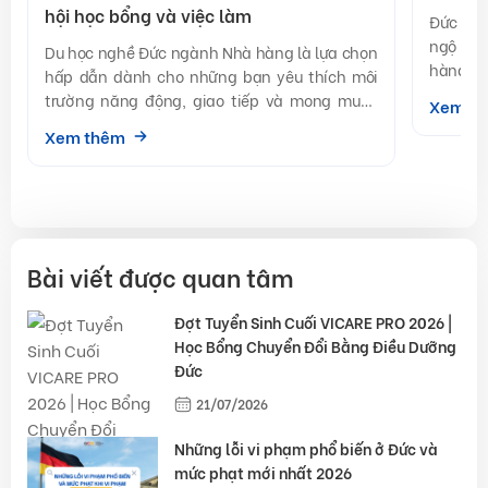
hội học bổng và việc làm
Đức là 
ngộ tốt
Du học nghề Đức ngành Nhà hàng là lựa chọn
hàng loạ
hấp dẫn dành cho những bạn yêu thích môi
trường năng động, giao tiếp và mong muốn
Xem t
phát triển sự […]
Xem thêm
Bài viết được quan tâm
Đợt Tuyển Sinh Cuối VICARE PRO 2026 |
Học Bổng Chuyển Đổi Bằng Điều Dưỡng
Đức
21/07/2026
Những lỗi vi phạm phổ biến ở Đức và
mức phạt mới nhất 2026