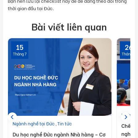
Bạn nên lưu lại checklist này để dễ dàng theo dõi trong
thời gian đầu tại Đức.
Bài viết liên quan
15
26
Tháng 7
Tháng 6
Kinh ng
Ngành nghề tại Đức
Tin tức
Chế độ
nghề t
Du học nghề Đức ngành Nhà hàng – Cơ