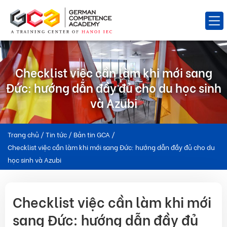
Checklist việc cần làm khi mới sang
Đức: hướng dẫn đầy đủ cho du học sinh
và Azubi
Trang chủ
/
Tin tức
/
Bản tin GCA
/
Checklist việc cần làm khi mới sang Đức: hướng dẫn đầy đủ cho du
học sinh và Azubi
Checklist việc cần làm khi mới
sang Đức: hướng dẫn đầy đủ