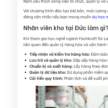
Nam yêu thích công việc tổ chức, quản lý và 
Với chương trình đào tạo bài bản, mức lương ổn
đáng cân nhắc nếu bạn mong muốn
du học n
Nhân viên kho tại Đức làm gì
Khi tham gia học nghề ngành Fachkraft für La
liên quan đến quản lý hàng hóa và vận hành 
Tiếp nhận và kiểm tra hàng hóa:
Đảm bảo 
Lưu trữ và quản lý kho:
Sắp xếp hàng hóa k
Chuẩn bị và xuất hàng:
Lấy hàng theo đơn
Quản lý dữ liệu kho:
Sử dụng phần mềm quả
Cải tiến quy trình:
Phân tích và đề xuất ph