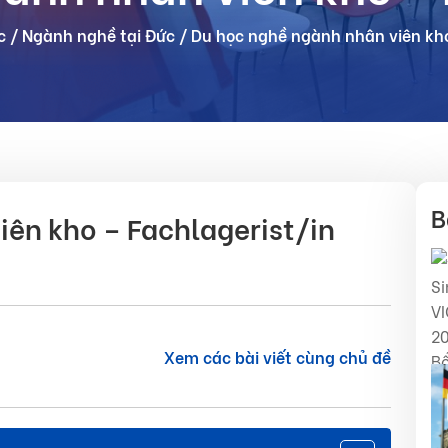
c
/
Ngành nghề tại Đức
/
Du học nghề ngành nhân viên kho
B
ên kho – Fachlagerist/in
Xem các bài viết cùng chủ đề