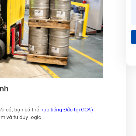
ình
hưa có, bạn có thể
học tiếng Đức tại GCA
)
óm và tư duy logic
o