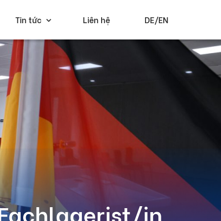
Tin tức
Liên hệ
DE/EN
Fachlagerist/in